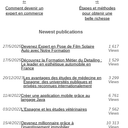
Comment devenir un
Étapes et méthodes
expert en commerce
pour obtenir une
belle richesse
Newest publications
27/5/2025
Devenez Expert en Pose de Film Solaire
1 617
Auto avec Notre Formation
Views
17/5/2025
Découvrez la Formation Métier du Detailing :
1 529
Le leader en esthétique automobile en
Views
France
20/12/2023
Les avantages des études de médecine en
3 299
Espagne: des universités publiques et
Views
privées reconnues internationalement
11/4/2022
Créer une application mobile grâce au
6 761
langage Java
Views
03/2/2022
L'Espagne et les études vétérinaires
7 562
Views
15/4/2021
Devenez millionnaire grâce à
10 313
l'investissement immobilier
Views