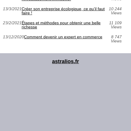
13/3/2021
Créer son entreprise écologique, ce qu’il faut
10 244
faire !
Views
23/2/2021
Étapes et méthodes pour obtenir une belle
11 109
richesse
Views
13/12/2020
Comment devenir un expert en commerce
8 747
Views
astralios.fr