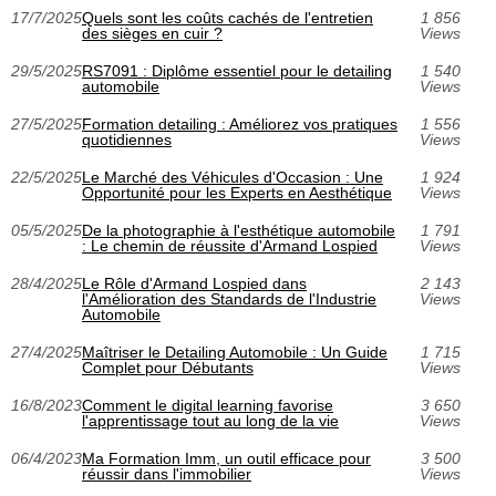
17/7/2025
Quels sont les coûts cachés de l'entretien
1 856
des sièges en cuir ?
Views
29/5/2025
RS7091 : Diplôme essentiel pour le detailing
1 540
automobile
Views
27/5/2025
Formation detailing : Améliorez vos pratiques
1 556
quotidiennes
Views
22/5/2025
Le Marché des Véhicules d'Occasion : Une
1 924
Opportunité pour les Experts en Aesthétique
Views
05/5/2025
De la photographie à l'esthétique automobile
1 791
: Le chemin de réussite d'Armand Lospied
Views
28/4/2025
Le Rôle d'Armand Lospied dans
2 143
l'Amélioration des Standards de l'Industrie
Views
Automobile
27/4/2025
Maîtriser le Detailing Automobile : Un Guide
1 715
Complet pour Débutants
Views
16/8/2023
Comment le digital learning favorise
3 650
l'apprentissage tout au long de la vie
Views
06/4/2023
Ma Formation Imm, un outil efficace pour
3 500
réussir dans l'immobilier
Views